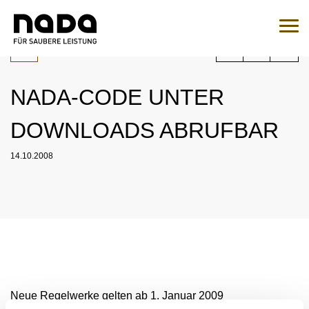
Zum Inhalt springen
Sie sind hier:
Suche
Such
NADA-CODE UNTER
Zur Medikamentenabfrage
DOWNLOADS ABRUFBAR
EN
DE
14.10.2008
HOME
NADA
ÜBERSICHT
RECHT
ORGANISATION
ÜBERSICHT
MEDIZIN
NATIONALES UND INTERNATIONALES
ÜBERSICHT
WADC
ENGAGEMENT
Neue Regelwerke gelten ab 1. Januar 2009
ÜBERSICHT
KONTROLLEN
AUFSICHTSRAT