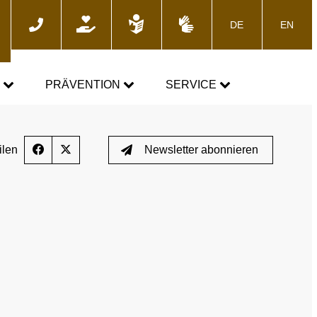
DE
EN
he
N
PRÄVENTION
SERVICE
GEMEINSAM GEGEN DOPING
News
ilen
Newsletter abonnieren
Fortbildungsangebote
Presse
E-Learning
Blog
Termine
ozess
Downloads