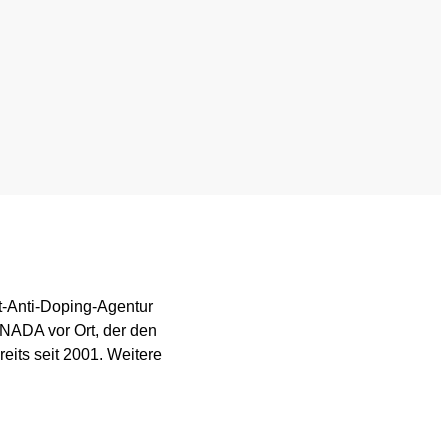
Wissenschaftliche Publikationen
TUE)
Wissenscenter
FAQ
Mediathek
Newsletter
lt-Anti-Doping-Agentur
Stellenangebote
 NADA vor Ort, der den
reits seit 2001. Weitere
ferden
Übersicht digitales Angebot der NADA