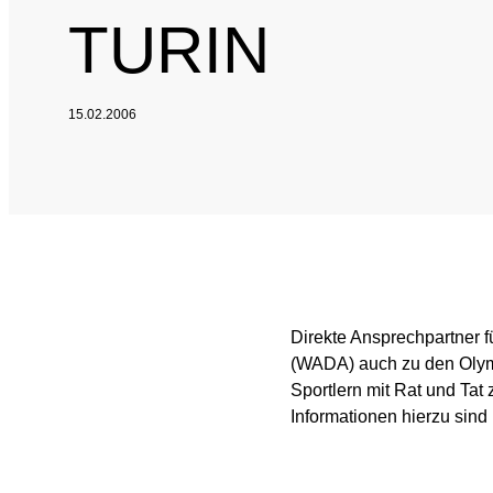
TURIN
Nationales und inte
Sponsoring und Part
15.02.2006
Jahresberichte
SPRICH'S AN
Intel
Interne Meldestelle
Date
Direkte Ansprechpartner f
Juri
(WADA) auch zu den Olymp
Sportlern mit Rat und Tat 
Informationen hierzu sind