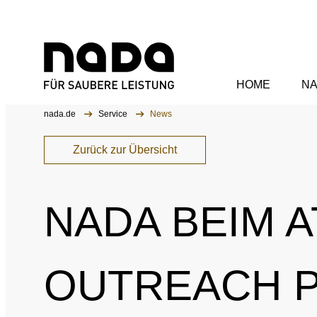
HOME
N
Zum Inhalt springen
Sie sind hier:
nada.de
Service
News
Organisation
WA
Zurück zur Übersicht
Aufsichtsrat
NADA BEIM 
Vorstand
NA
Mitarbeitende
Anti
OUTREACH 
Kommissionen
Sank