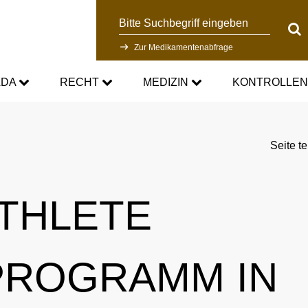
Suche
Suc
Zur Medikamentenabfrage
ADA
RECHT
MEDIZIN
KONTROLLE
DC
Aktuelle medizinische Hinweise
Kontrollsystem
Seite te
Standards
Asthmamedikamente im Sport
Forschung
ATHLETE
DC
Kortison im Sport
Kontrollablauf
-Doping-Gesetz
Testosteron im Sport
Dopinganalytik
PROGRAMM IN
tionen
Verbotsliste
Beteiligte am Kontrollpr