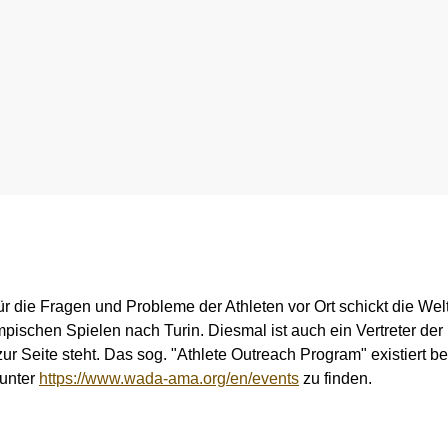
rnationales Engagement
Ergebnismanagement
Wichtige Änderungen der Verbotsliste 2026
Trainingskontrollen
ner
Disziplinarverfahren
Im Krankheitsfall: Medizinische Ausnahmegenehmigung (
Testpools
Sportgerichtsbarkeit
Regelung für Nicht-Testpool-Athletinnen und -Athleten
Risikogruppen
ligence & Investigations
Regelung für Testpool-Athletinnen und -Athleten
Meldepflichten
nschutz
Digitale Beispielliste
Wettkampfkontrollen
ür die Fragen und Probleme der Athleten vor Ort schickt die We
stische Vorträge
NADAmed
ADAMS
ischen Spielen nach Turin. Diesmal ist auch ein Vertreter der
zur Seite steht. Das sog. "Athlete Outreach Program" existiert be
Dopingfallen
Medikationskontrollen bei P
 unter
https://www.wada-ama.org/en/events
zu finden.