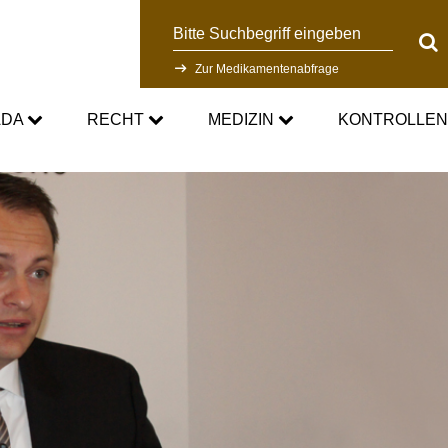
Suche
Suc
Zur Medikamentenabfrage
ADA
RECHT
MEDIZIN
KONTROLLE
DC
Aktuelle medizinische Hinweise
Kontrollsystem
Standards
Asthmamedikamente im Sport
Forschung
DC
Kortison im Sport
Kontrollablauf
-Doping-Gesetz
Testosteron im Sport
Dopinganalytik
tionen
Verbotsliste
Beteiligte am Kontrollpr