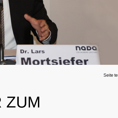
rnationales Engagement
Ergebnismanagement
Wichtige Änderungen der Verbotsliste 2026
Trainingskontrollen
ner
Disziplinarverfahren
Im Krankheitsfall: Medizinische Ausnahmegenehmigung (
Testpools
Sportgerichtsbarkeit
Regelung für Nicht-Testpool-Athletinnen und -Athleten
Risikogruppen
ligence & Investigations
Regelung für Testpool-Athletinnen und -Athleten
Meldepflichten
nschutz
Digitale Beispielliste
Wettkampfkontrollen
Seite te
stische Vorträge
NADAmed
ADAMS
 ZUM
Dopingfallen
Medikationskontrollen bei P