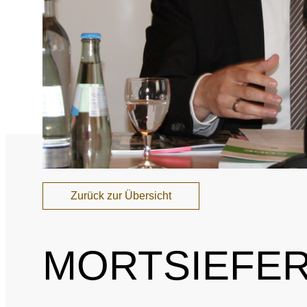
Nationales und inte
Sponsoring und Part
Jahresberichte
SPRICH'S AN
Intel
Interne Meldestelle
Date
Zurück zur Übersicht
Juri
MORTSIEFER