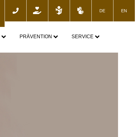
DE
EN
he
N
PRÄVENTION
SERVICE
GEMEINSAM GEGEN DOPING
News
Fortbildungsangebote
Presse
E-Learning
Blog
Termine
ozess
Downloads