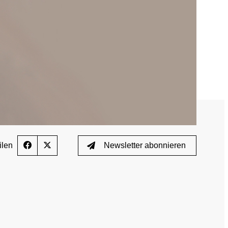
Wissenschaftliche Publikationen
TUE)
Wissenscenter
FAQ
Mediathek
Newsletter
ilen
Newsletter abonnieren
Stellenangebote
ferden
Übersicht digitales Angebot der NADA