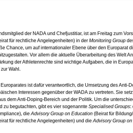
tandsmitglied der NADA und Chefjustitiar, ist am Freitag zum Vor
irat für rechtliche Angelegenheiten) in der
Monitoring Group
des
oße Chance, um auf internationaler Ebene über den Europarat d
mitzugestalten. Vor allem die aktuelle Überarbeitung des Welt A
ärkung der Athletenrechte sind wichtige Aufgaben, die in Euro
 zur Wahl.
Europarates ist dafür verantwortlich, die Umsetzung des Anti
äischen Interessen gegenüber der WADA zu vertreten. Sie set
 aus dem Anti-Doping-Bereich und der Politik. Um die untersch
d zu begutachten, gibt es vier sogenannte
Specialised Groups
:
ompliance), die
Advisory Group on Education
(Beirat für Bildung
irat für rechtliche Angelegenheiten) und die
Advisory Group on