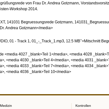
egrüßungsrede von Frau Dr. Andrea Gotzmann, Vorstandsvorsi
alisten-Workshop 2014.
TEXT, 141031 Begruessungsrede Gotzmann, 141031_Begruessu
Dr. Andrea Gotzmann</media>
DIO, 01 - Track 1, 01_-_Track_1.mp3, 12.5 MB">Mitschnitt B
nde <media 4027 _blank>Teil 1</media>, <media 4028 _blank>T
a>, <media 4030 _blank>Teil 4</media>, <media 4031 _blank>
a>, <media 4033 _blank>Teil 7</media>, <media 4034 _blank>
ia>, <media 4036 _blank>Teil 10</media>
Medizin
Kontrollen