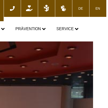
DE
EN
he
N
PRÄVENTION
SERVICE
GEMEINSAM GEGEN DOPING
News
Fortbildungsangebote
Presse
E-Learning
Blog
Termine
ozess
Downloads