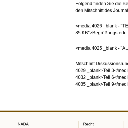
Folgend finden Sie die B
den Mitschnitt des Journ
<media 4026 _blank - "
85 KB">Begrüßungsrede 
<media 4025 _blank - "AU
Mitschnitt Diskussionsru
4029 _blank>Teil 3</medi
4032 _blank>Teil 6</medi
4035 _blank>Teil 9</med
NADA
Recht