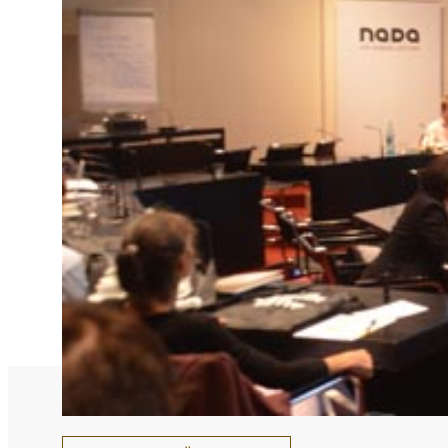
Nationales und inte
Sponsoring und Part
Jahresberichte
SPRICH'S AN
Intel
Interne Meldestelle
Date
Juri