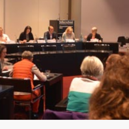
rnationales Engagement
Ergebnismanagement
Wichtige Änderungen der Verbotsliste 2026
Trainingskontrollen
ner
Disziplinarverfahren
Im Krankheitsfall: Medizinische Ausnahmegenehmigung (
Testpools
Sportgerichtsbarkeit
Regelung für Nicht-Testpool-Athletinnen und -Athleten
Risikogruppen
ligence & Investigations
Regelung für Testpool-Athletinnen und -Athleten
Meldepflichten
nschutz
Digitale Beispielliste
Wettkampfkontrollen
stische Vorträge
NADAmed
ADAMS
Dopingfallen
Medikationskontrollen bei P