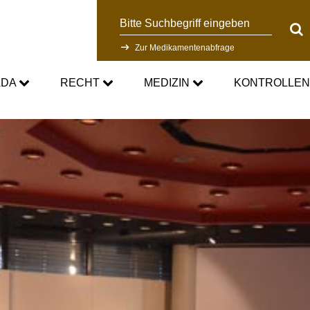
Suche
Suc
Zur Medikamentenabfrage
ADA
RECHT
MEDIZIN
KONTROLLE
DC
Aktuelle medizinische Hinweise
Kontrollsystem
Standards
Asthmamedikamente im Sport
Forschung
DC
Kortison im Sport
Kontrollablauf
-Doping-Gesetz
Testosteron im Sport
Dopinganalytik
tionen
Verbotsliste
Beteiligte am Kontrollpr