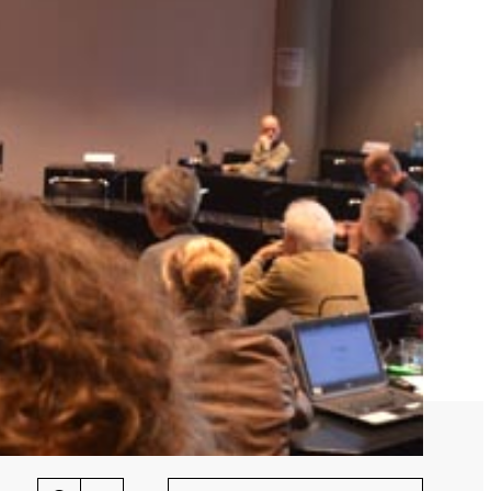
Wissenschaftliche Publikationen
TUE)
Wissenscenter
FAQ
Mediathek
Newsletter
Stellenangebote
ferden
Übersicht digitales Angebot der NADA