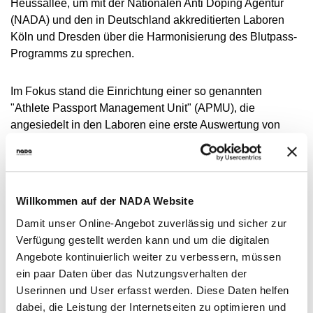
Heussallee, um mit der Nationalen Anti Doping Agentur
NADC
ÜBERSICHT
SPONSORING UND PARTNER
AKTUELLE MEDIZINISCHE HINWEISE
VORSTAND
(NADA) und den in Deutschland akkreditierten Laboren
ÜBERSICHT
PRÄVENTION
ANTI-DOPING-GESETZ
STANDARDS
JAHRESBERICHTE
Köln und Dresden über die Harmonisierung des Blutpass-
VERBOTSLISTE
ÜBERSICHT
MITARBEITENDE
KONTROLLSYSTEM
Programms zu sprechen.
SANKTIONEN
ÜBERSICHT
SERVICE
SPRICH'S AN
IM KRANKHEITSFALL: MEDIZINISCHE
ASTHMAMEDIKAMENTE IM SPORT
ÜBERSICHT
KOMMISSIONEN
KONTROLLABLAUF
ÜBERSICHT
INTELLIGENCE & INVESTIGATIONS
ÜBERSICHT
AUSNAHMEGENEHMIGUNG (TUE)
GEMEINSAM GEGEN DOPING
INTERNE MELDESTELLE
KORTISON IM SPORT
WICHTIGE ÄNDERUNGEN DER
ÜBERSICHT
Im Fokus stand die Einrichtung einer so genannten
TRAININGSKONTROLLEN
FORSCHUNG
ÜBERSICHT
DATENSCHUTZ
ERGEBNISMANAGEMENT
DIGITALE BEISPIELLISTE
VERBOTSLISTE 2026
ÜBERSICHT
FORTBILDUNGSANGEBOTE
"Athlete Passport Management Unit" (APMU), die
TESTOSTERON IM SPORT
NEWS
WETTKAMPFKONTROLLEN
DOPINGANALYTIK
ÜBERSICHT
angesiedelt in den Laboren eine erste Auswertung von
JURISTISCHE VORTRÄGE
DISZIPLINARVERFAHREN
NADAMED
REGELUNG FÜR NICHT-TESTPOOL-
E-LEARNING
PRESSE
Blutprofilen vornehmen soll. Diese neuen Einheiten sollen
ATHLETINNEN UND -ATHLETEN
ADAMS
BETEILIGTE AM KONTROLLPROZESS
TESTPOOLS
SPORTGERICHTSBARKEIT
DOPINGFALLEN
weltweit zur Harmonisierung von Blutpass-Programmen
BLOG
REGELUNG FÜR TESTPOOL-ATHLETINNEN
MEDIKATIONSKONTROLLEN BEI PFERDEN
RISIKOGRUPPEN
der nationalen Anti-Doping-Organisationen und den
UND -ATHLETEN
TERMINE
internationalen Verbänden beitragen. Bei der praktischen
MELDEPFLICHTEN
Willkommen auf der NADA Website
Umsetzung sind die Labore gefragt, die nun eine
DOWNLOADS
Damit unser Online-Angebot zuverlässig und sicher zur
Implementierung prüfen.
Verfügung gestellt werden kann und um die digitalen
WISSENSCHAFTLICHE PUBLIKATIONEN
Angebote kontinuierlich weiter zu verbessern, müssen
Die NADA führt seit 2007 Blutkontrollen durch, die zum
WISSENSCENTER
ein paar Daten über das Nutzungsverhalten der
Anlegen von Blutprofilen genutzt werden. Der Manager
Userinnen und User erfasst werden. Diese Daten helfen
FAQ
des Blutpass-Programms der WADA Dr. Pierre-Edouard
dabei, die Leistung der Internetseiten zu optimieren und