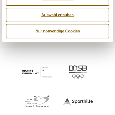
NADA
Recht
Auswahl erlauben
Medizin
Kontrollen
Nur notwendige Cookies
Prävention
Service