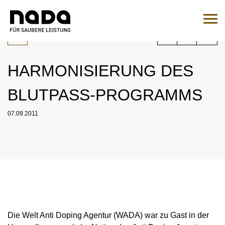
Zum Inhalt springen
Sie sind hier:
Suche
Such
HARMONISIERUNG DES
Zur Medikamentenabfrage
BLUTPASS-PROGRAMMS
EN
DE
07.09.2011
HOME
NADA
ÜBERSICHT
RECHT
ORGANISATION
ÜBERSICHT
MEDIZIN
NATIONALES UND INTERNATIONALES
ÜBERSICHT
WADC
ENGAGEMENT
Die Welt Anti Doping Agentur (WADA) war zu Gast in der
ÜBERSICHT
KONTROLLEN
AUFSICHTSRAT