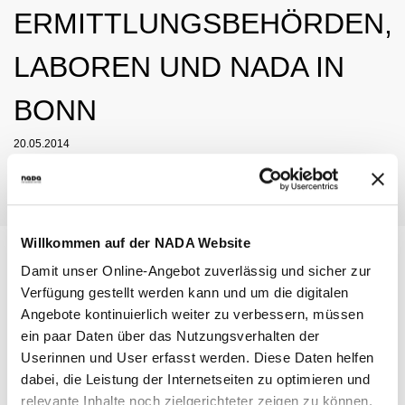
NADC
ÜBERSICHT
SPONSORING UND PARTNER
ERMITTLUNGSBEHÖRDEN,
AKTUELLE MEDIZINISCHE HINWEISE
VORSTAND
ÜBERSICHT
PRÄVENTION
ANTI-DOPING-GESETZ
STANDARDS
JAHRESBERICHTE
VERBOTSLISTE
ÜBERSICHT
MITARBEITENDE
LABOREN UND NADA IN
KONTROLLSYSTEM
SANKTIONEN
ÜBERSICHT
SERVICE
SPRICH'S AN
IM KRANKHEITSFALL: MEDIZINISCHE
ASTHMAMEDIKAMENTE IM SPORT
ÜBERSICHT
KOMMISSIONEN
KONTROLLABLAUF
ÜBERSICHT
INTELLIGENCE & INVESTIGATIONS
ÜBERSICHT
BONN
AUSNAHMEGENEHMIGUNG (TUE)
GEMEINSAM GEGEN DOPING
INTERNE MELDESTELLE
KORTISON IM SPORT
WICHTIGE ÄNDERUNGEN DER
ÜBERSICHT
TRAININGSKONTROLLEN
FORSCHUNG
ÜBERSICHT
DATENSCHUTZ
ERGEBNISMANAGEMENT
DIGITALE BEISPIELLISTE
VERBOTSLISTE 2026
ÜBERSICHT
FORTBILDUNGSANGEBOTE
20.05.2014
TESTOSTERON IM SPORT
NEWS
WETTKAMPFKONTROLLEN
DOPINGANALYTIK
ÜBERSICHT
JURISTISCHE VORTRÄGE
DISZIPLINARVERFAHREN
NADAMED
REGELUNG FÜR NICHT-TESTPOOL-
E-LEARNING
PRESSE
ATHLETINNEN UND -ATHLETEN
ADAMS
BETEILIGTE AM KONTROLLPROZESS
TESTPOOLS
SPORTGERICHTSBARKEIT
DOPINGFALLEN
BLOG
REGELUNG FÜR TESTPOOL-ATHLETINNEN
MEDIKATIONSKONTROLLEN BEI PFERDEN
RISIKOGRUPPEN
Willkommen auf der NADA Website
UND -ATHLETEN
TERMINE
MELDEPFLICHTEN
Damit unser Online-Angebot zuverlässig und sicher zur
DOWNLOADS
Verfügung gestellt werden kann und um die digitalen
WISSENSCHAFTLICHE PUBLIKATIONEN
Angebote kontinuierlich weiter zu verbessern, müssen
Am Dienstag waren die Vertreter der beiden
ein paar Daten über das Nutzungsverhalten der
WISSENSCENTER
Schwerpunktstaatsanwaltschaften aus München und
Userinnen und User erfasst werden. Diese Daten helfen
Freiburg, des Bundeskriminalamtes (BKA), des
FAQ
dabei, die Leistung der Internetseiten zu optimieren und
Landeskriminalamtes Baden-Württemberg, des
relevante Inhalte noch zielgerichteter zeigen zu können.