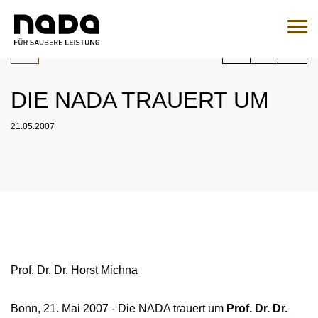
Zum Inhalt springen
Sie sind hier:
Suche
Such
DIE NADA TRAUERT UM
Zur Medikamentenabfrage
21.05.2007
EN
DE
HOME
NADA
ÜBERSICHT
RECHT
ORGANISATION
Prof. Dr. Dr. Horst Michna
ÜBERSICHT
MEDIZIN
NATIONALES UND INTERNATIONALES
ÜBERSICHT
WADC
ENGAGEMENT
ÜBERSICHT
Bonn, 21. Mai 2007 - Die NADA trauert um
Prof. Dr. Dr.
KONTROLLEN
AUFSICHTSRAT