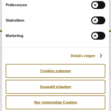
MEDIATHEK
NADA von ihm Abschied. Wir werden ihm ein ehrendes
Präferenzen
Andenken bewahren.
NEWSLETTER
STELLENANGEBOTE
Statistiken
ÜBERSICHT DIGITALES ANGEBOT DER NADA
Marketing
NADA
Recht
Medizin
Kontrollen
Details zeigen
Prävention
Service
Cookies zulassen
Auswahl erlauben
Nur notwendige Cookies