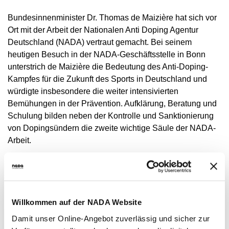
NADC
ÜBERSICHT
SPONSORING UND PARTNER
AKTUELLE MEDIZINISCHE HINWEISE
VORSTAND
ÜBERSICHT
Bundesinnenminister Dr. Thomas de Maizière hat sich vor
PRÄVENTION
ANTI-DOPING-GESETZ
STANDARDS
JAHRESBERICHTE
VERBOTSLISTE
ÜBERSICHT
Ort mit der Arbeit der Nationalen Anti Doping Agentur
MITARBEITENDE
KONTROLLSYSTEM
SANKTIONEN
ÜBERSICHT
Deutschland (NADA) vertraut gemacht. Bei seinem
SERVICE
SPRICH'S AN
IM KRANKHEITSFALL: MEDIZINISCHE
ASTHMAMEDIKAMENTE IM SPORT
ÜBERSICHT
KOMMISSIONEN
KONTROLLABLAUF
ÜBERSICHT
heutigen Besuch in der NADA-Geschäftsstelle in Bonn
INTELLIGENCE & INVESTIGATIONS
ÜBERSICHT
AUSNAHMEGENEHMIGUNG (TUE)
GEMEINSAM GEGEN DOPING
INTERNE MELDESTELLE
KORTISON IM SPORT
WICHTIGE ÄNDERUNGEN DER
ÜBERSICHT
unterstrich de Maizière die Bedeutung des Anti-Doping-
TRAININGSKONTROLLEN
FORSCHUNG
ÜBERSICHT
DATENSCHUTZ
ERGEBNISMANAGEMENT
DIGITALE BEISPIELLISTE
VERBOTSLISTE 2026
ÜBERSICHT
FORTBILDUNGSANGEBOTE
Kampfes für die Zukunft des Sports in Deutschland und
TESTOSTERON IM SPORT
NEWS
WETTKAMPFKONTROLLEN
DOPINGANALYTIK
ÜBERSICHT
würdigte insbesondere die weiter intensivierten
JURISTISCHE VORTRÄGE
DISZIPLINARVERFAHREN
NADAMED
REGELUNG FÜR NICHT-TESTPOOL-
E-LEARNING
PRESSE
Bemühungen in der Prävention. Aufklärung, Beratung und
ATHLETINNEN UND -ATHLETEN
ADAMS
BETEILIGTE AM KONTROLLPROZESS
TESTPOOLS
SPORTGERICHTSBARKEIT
DOPINGFALLEN
Schulung bilden neben der Kontrolle und Sanktionierung
BLOG
REGELUNG FÜR TESTPOOL-ATHLETINNEN
MEDIKATIONSKONTROLLEN BEI PFERDEN
RISIKOGRUPPEN
von Dopingsündern die zweite wichtige Säule der NADA-
UND -ATHLETEN
TERMINE
Arbeit.
MELDEPFLICHTEN
DOWNLOADS
„Das Konzept, mit zahlreichen Maßnahmen bei der
WISSENSCHAFTLICHE PUBLIKATIONEN
Erziehung jugendlicher Leistungssportler zu sauberen
Athleten anzusetzen, halte ich für zukunftweisend“, erklärte
WISSENSCENTER
Willkommen auf der NADA Website
der Bundesinnenminister: „Es ist sehr wichtig, den
FAQ
Nachwuchsathleten bereits in jungen Jahren zentrale
Damit unser Online-Angebot zuverlässig und sicher zur