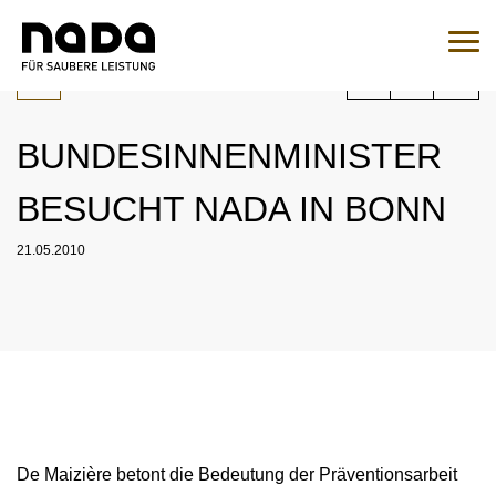
Zum Inhalt springen
Sie sind hier:
Suche
Such
BUNDESINNENMINISTER
Zur Medikamentenabfrage
BESUCHT NADA IN BONN
EN
DE
21.05.2010
HOME
NADA
ÜBERSICHT
RECHT
ORGANISATION
ÜBERSICHT
MEDIZIN
NATIONALES UND INTERNATIONALES
ÜBERSICHT
WADC
ENGAGEMENT
De Maizière betont die Bedeutung der Präventionsarbeit
ÜBERSICHT
KONTROLLEN
AUFSICHTSRAT