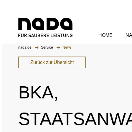
HOME
N
Zum Inhalt springen
Sie sind hier:
nada.de
Service
News
Organisation
WA
Zurück zur Übersicht
Aufsichtsrat
BKA,
Vorstand
NA
Mitarbeitende
Anti
STAATSANW
Kommissionen
Sank