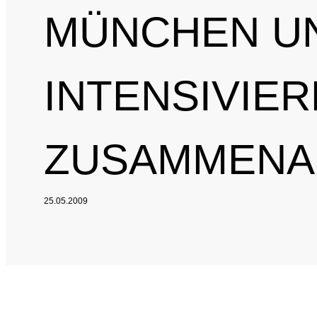
MÜNCHEN U
Nationales und inte
Sponsoring und Part
INTENSIVIE
Jahresberichte
SPRICH'S AN
Intel
ZUSAMMENA
Interne Meldestelle
Date
25.05.2009
Juri