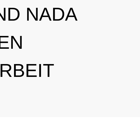
ND NADA
rnationales Engagement
Ergebnismanagement
Wichtige Änderungen der Verbotsliste 2026
Trainingskontrollen
ner
Disziplinarverfahren
Im Krankheitsfall: Medizinische Ausnahmegenehmigung (
Testpools
REN
Sportgerichtsbarkeit
Regelung für Nicht-Testpool-Athletinnen und -Athleten
Risikogruppen
ligence & Investigations
Regelung für Testpool-Athletinnen und -Athleten
Meldepflichten
RBEIT
nschutz
Digitale Beispielliste
Wettkampfkontrollen
stische Vorträge
NADAmed
ADAMS
Dopingfallen
Medikationskontrollen bei P