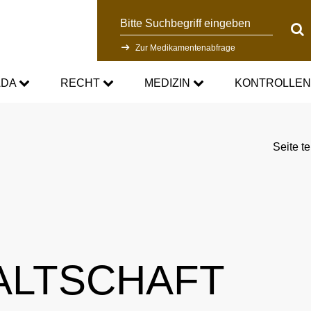
Suche
Suc
Zur Medikamentenabfrage
ADA
RECHT
MEDIZIN
KONTROLLE
DC
Aktuelle medizinische Hinweise
Kontrollsystem
Seite te
Standards
Asthmamedikamente im Sport
Forschung
DC
Kortison im Sport
Kontrollablauf
-Doping-Gesetz
Testosteron im Sport
Dopinganalytik
ALTSCHAFT
tionen
Verbotsliste
Beteiligte am Kontrollpr