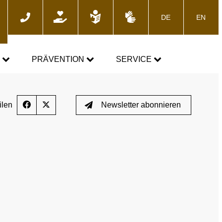
DE
EN
he
N
PRÄVENTION
SERVICE
GEMEINSAM GEGEN DOPING
News
ilen
Newsletter abonnieren
Fortbildungsangebote
Presse
E-Learning
Blog
Termine
ozess
Downloads