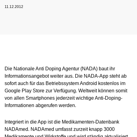
NADC
ÜBERSICHT
SPONSORING UND PARTNER
AKTUELLE MEDIZINISCHE HINWEISE
11.12.2012
VORSTAND
ÜBERSICHT
PRÄVENTION
ANTI-DOPING-GESETZ
STANDARDS
JAHRESBERICHTE
VERBOTSLISTE
ÜBERSICHT
MITARBEITENDE
KONTROLLSYSTEM
SANKTIONEN
ÜBERSICHT
SERVICE
SPRICH'S AN
IM KRANKHEITSFALL: MEDIZINISCHE
ASTHMAMEDIKAMENTE IM SPORT
ÜBERSICHT
KOMMISSIONEN
KONTROLLABLAUF
ÜBERSICHT
INTELLIGENCE & INVESTIGATIONS
ÜBERSICHT
AUSNAHMEGENEHMIGUNG (TUE)
GEMEINSAM GEGEN DOPING
INTERNE MELDESTELLE
KORTISON IM SPORT
WICHTIGE ÄNDERUNGEN DER
ÜBERSICHT
TRAININGSKONTROLLEN
FORSCHUNG
ÜBERSICHT
DATENSCHUTZ
ERGEBNISMANAGEMENT
DIGITALE BEISPIELLISTE
VERBOTSLISTE 2026
ÜBERSICHT
FORTBILDUNGSANGEBOTE
TESTOSTERON IM SPORT
NEWS
WETTKAMPFKONTROLLEN
DOPINGANALYTIK
ÜBERSICHT
JURISTISCHE VORTRÄGE
DISZIPLINARVERFAHREN
NADAMED
REGELUNG FÜR NICHT-TESTPOOL-
E-LEARNING
PRESSE
ATHLETINNEN UND -ATHLETEN
ADAMS
BETEILIGTE AM KONTROLLPROZESS
TESTPOOLS
SPORTGERICHTSBARKEIT
DOPINGFALLEN
Die Nationale Anti Doping Agentur (NADA) baut ihr
BLOG
REGELUNG FÜR TESTPOOL-ATHLETINNEN
MEDIKATIONSKONTROLLEN BEI PFERDEN
RISIKOGRUPPEN
Informationsangebot weiter aus. Die NADA-App steht ab
UND -ATHLETEN
sofort auch für das Betriebssystem Android kostenlos im
TERMINE
MELDEPFLICHTEN
Google Play Store zur Verfügung. Weltweit können somit
DOWNLOADS
von allen Smartphones jederzeit wichtige Anti-Doping-
Informationen abgerufen werden.
WISSENSCHAFTLICHE PUBLIKATIONEN
WISSENSCENTER
Integriert in die App ist die Medikamenten-Datenbank
FAQ
NADAmed. NADAmed umfasst zurzeit knapp 3000
Medikamente und Wirkstoffe und wird ständig aktualisiert.