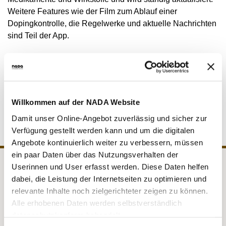
MEDIATHEK
Weitere Features wie der Film zum Ablauf einer
NEWSLETTER
Dopingkontrolle, die Regelwerke und aktuelle Nachrichten
sind Teil der App.
STELLENANGEBOTE
ÜBERSICHT DIGITALES ANGEBOT DER NADA
Den Link zum Google Play Store finden Sie unter
www.gemeinsam-gegen-doping.de. Damit die App immer
aktuell ist, sollte die automatische Update-Funktion des
Smartphones eingeschaltet sein.
Willkommen auf der NADA Website
Damit unser Online-Angebot zuverlässig und sicher zur
Verfügung gestellt werden kann und um die digitalen
Angebote kontinuierlich weiter zu verbessern, müssen
ein paar Daten über das Nutzungsverhalten der
Userinnen und User erfasst werden. Diese Daten helfen
NADA
Recht
dabei, die Leistung der Internetseiten zu optimieren und
relevante Inhalte noch zielgerichteter zeigen zu können.
Medizin
Kontrollen
Alle erhobenen Daten werden selbstverständlich
datenschutzkonform behandelt.
Prävention
Service