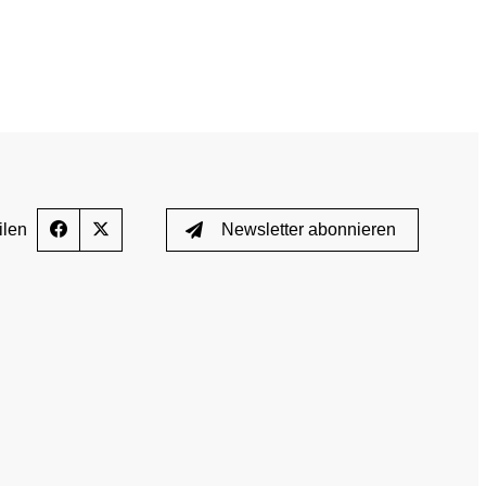
GEMEINSAM GEGEN DOPING
News
Fortbildungsangebote
Presse
E-Learning
Blog
ilen
Newsletter abonnieren
Termine
ozess
Downloads
Wissenschaftliche Publikationen
TUE)
Wissenscenter
FAQ