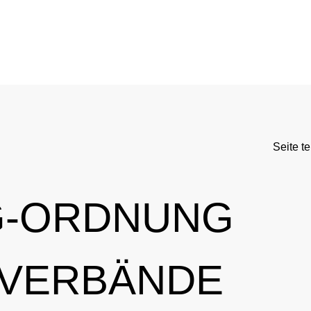
DC
Aktuelle medizinische Hinweise
Kontrollsystem
Standards
Asthmamedikamente im Sport
Forschung
DC
Kortison im Sport
Kontrollablauf
Seite te
-Doping-Gesetz
Testosteron im Sport
Dopinganalytik
tionen
Verbotsliste
Beteiligte am Kontrollpr
G-ORDNUNG
rnationales Engagement
Ergebnismanagement
Wichtige Änderungen der Verbotsliste 2026
Trainingskontrollen
SVERBÄNDE
ner
Disziplinarverfahren
Im Krankheitsfall: Medizinische Ausnahmegenehmigung (
Testpools
Sportgerichtsbarkeit
Regelung für Nicht-Testpool-Athletinnen und -Athleten
Risikogruppen