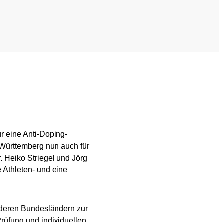
Mediathek
Newsletter
Stellenangebote
ferden
Übersicht digitales Angebot der NADA
r eine Anti-Doping-
Württemberg nun auch für
. Heiko Striegel und Jörg
 Athleten- und eine
nderen Bundesländern zur
Prüfung und individuellen