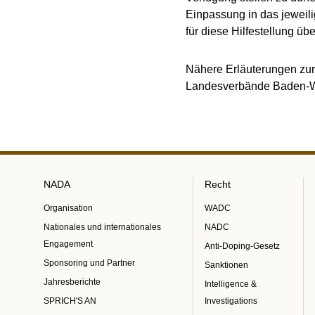
Einpassung in das jeweil
für diese Hilfestellung ü
Nähere Erläuterungen zur
Landesverbände Baden-Wü
NADA
Recht
Organisation
WADC
Nationales und internationales
NADC
Engagement
Anti-Doping-Gesetz
Sponsoring und Partner
Sanktionen
Jahresberichte
Intelligence &
SPRICH'S AN
Investigations