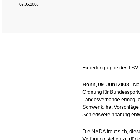
09.06.2008
SPRICH'S AN
Intel
Interne Meldestelle
Date
Juri
Expertengruppe des LSV 
Bonn, 09. Juni 2008
- Na
Ordnung für Bundessportv
Landesverbände ermöglicht
Schwenk, hat Vorschläge 
Schiedsvereinbarung entw
Die NADA freut sich, die
Verfügung stellen zu dürf