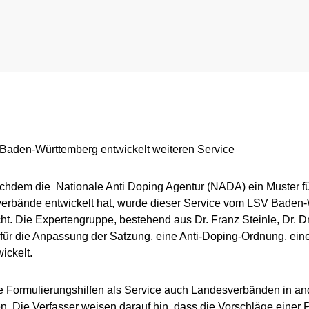
ligence & Investigations
Regelung für Testpool-Athletinnen und -Athleten
Meldepflichten
nschutz
Digitale Beispielliste
Wettkampfkontrollen
stische Vorträge
NADAmed
ADAMS
Dopingfallen
Medikationskontrollen bei P
Baden-Württemberg entwickelt weiteren Service
chdem die Nationale Anti Doping Agentur (NADA) ein Muster fü
erbände entwickelt hat, wurde dieser Service vom LSV Baden-
. Die Expertengruppe, bestehend aus Dr. Franz Steinle, Dr. Dr
für die Anpassung der Satzung, eine Anti-Doping-Ordnung, eine
ickelt.
se Formulierungshilfen als Service auch Landesverbänden in a
en. Die Verfasser weisen darauf hin, dass die Vorschläge einer 