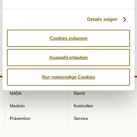
Doping-Netzwerke zu zerschlagen. Der Datenaustausch
zwischen NADA, Gerichten und Staatsanwaltschaften ist
erstmals gesetzlich geregelt.
Details zeigen
Die Veröffentlichung im Bundesgesetzblatt finden Sie unter
Cookies zulassen
folgendem Link:
Bundesgesetzblatt BGBl. Online-Archiv
1949 - 2022 | Bundesanzeiger Verlag
Auswahl erlauben
Nur notwendige Cookies
NADA
Recht
Medizin
Kontrollen
Prävention
Service