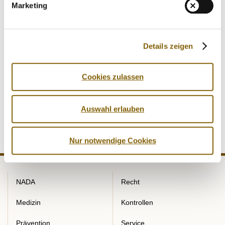
Marketing
welche Rechte und Pflichten er hat. Dopingkontrollen
können an jedem Ort und zu jeder Zeit, zum Beispiel
Zuhause, in der Schule oder am Arbeitsplatz
Details zeigen
unangekündigt stattfinden. Wie auch am Drehort des
NADA-Films, in der Leverkusener Leichtathletik-Halle. Mit
der Bereitstellung dieser Location haben der TSV Bayer 04
Cookies zulassen
Leverkusen und die Bayer AG die NADA-Präventionsarbeit
und damit den Kampf für die sauberen Athletinnen und
Athleten nachhaltig unterstützt.
Auswahl erlauben
Nur notwendige Cookies
NADA
Recht
Medizin
Kontrollen
Prävention
Service