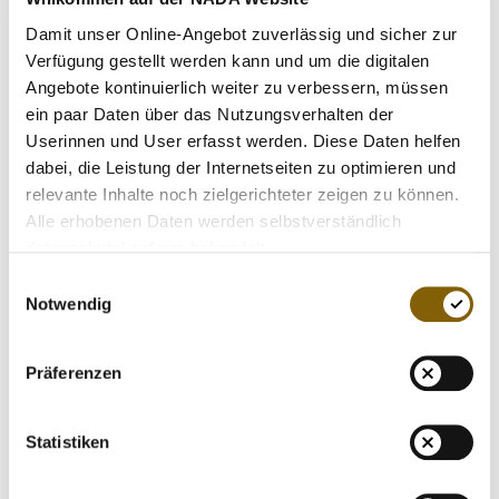
MEDIATHEK
Damit unser Online-Angebot zuverlässig und sicher zur
NEWSLETTER
Bei der Filmherstellung arbeitet die NADA mit dem
Verfügung gestellt werden kann und um die digitalen
Erkelenzer Produktionsunternehmen CREAPIXELS und
STELLENANGEBOTE
Angebote kontinuierlich weiter zu verbessern, müssen
der Kölner SID-Marketing sowie dem Gilchinger
ein paar Daten über das Nutzungsverhalten der
ÜBERSICHT DIGITALES ANGEBOT DER NADA
Dopingkontroll-Dienstleister PWC zusammen. PWC stellte
Userinnen und User erfasst werden. Diese Daten helfen
den „waschechten“ Kontrolleur, als Sportler fungierte ein
dabei, die Leistung der Internetseiten zu optimieren und
Schauspieler.
relevante Inhalte noch zielgerichteter zeigen zu können.
Alle erhobenen Daten werden selbstverständlich
datenschutzkonform behandelt.
Neben der Nutzung im E-Learning sollen die für Urin-
sowie Blutkontrolle jeweils mit sechs bis sieben Minuten
Einwilligungsauswahl
Länge angesetzten Dokumentationen auch bei den
Notwendig
Präventionsveranstaltungen der NADA sowie in der
Kontrolleursausbildung von PWC eingesetzt werden.
Präferenzen
Die PWC nimmt im Auftrag der NADA mehrere tausend
Dopingkontrollen pro Jahr vor. Der neue Film wird
Statistiken
detailliert, aber doch in kompakter Form zeigen, was ein
Athlet bei einer Dopingkontrolle beachten muss und