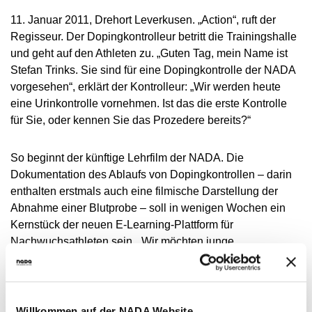
NADC
ÜBERSICHT
SPONSORING UND PARTNER
AKTUELLE MEDIZINISCHE HINWEISE
VORSTAND
11. Januar 2011, Drehort Leverkusen. „Action“, ruft der
ÜBERSICHT
PRÄVENTION
ANTI-DOPING-GESETZ
STANDARDS
JAHRESBERICHTE
Regisseur. Der Dopingkontrolleur betritt die Trainingshalle
VERBOTSLISTE
ÜBERSICHT
MITARBEITENDE
KONTROLLSYSTEM
und geht auf den Athleten zu. „Guten Tag, mein Name ist
SANKTIONEN
ÜBERSICHT
SERVICE
SPRICH'S AN
IM KRANKHEITSFALL: MEDIZINISCHE
ASTHMAMEDIKAMENTE IM SPORT
ÜBERSICHT
KOMMISSIONEN
Stefan Trinks. Sie sind für eine Dopingkontrolle der NADA
KONTROLLABLAUF
ÜBERSICHT
INTELLIGENCE & INVESTIGATIONS
ÜBERSICHT
AUSNAHMEGENEHMIGUNG (TUE)
GEMEINSAM GEGEN DOPING
INTERNE MELDESTELLE
vorgesehen“, erklärt der Kontrolleur: „Wir werden heute
KORTISON IM SPORT
WICHTIGE ÄNDERUNGEN DER
ÜBERSICHT
TRAININGSKONTROLLEN
FORSCHUNG
ÜBERSICHT
eine Urinkontrolle vornehmen. Ist das die erste Kontrolle
DATENSCHUTZ
ERGEBNISMANAGEMENT
DIGITALE BEISPIELLISTE
VERBOTSLISTE 2026
ÜBERSICHT
FORTBILDUNGSANGEBOTE
TESTOSTERON IM SPORT
NEWS
für Sie, oder kennen Sie das Prozedere bereits?“
WETTKAMPFKONTROLLEN
DOPINGANALYTIK
ÜBERSICHT
JURISTISCHE VORTRÄGE
DISZIPLINARVERFAHREN
NADAMED
REGELUNG FÜR NICHT-TESTPOOL-
E-LEARNING
PRESSE
ATHLETINNEN UND -ATHLETEN
ADAMS
BETEILIGTE AM KONTROLLPROZESS
TESTPOOLS
SPORTGERICHTSBARKEIT
DOPINGFALLEN
So beginnt der künftige Lehrfilm der NADA. Die
BLOG
REGELUNG FÜR TESTPOOL-ATHLETINNEN
MEDIKATIONSKONTROLLEN BEI PFERDEN
RISIKOGRUPPEN
Dokumentation des Ablaufs von Dopingkontrollen – darin
UND -ATHLETEN
TERMINE
enthalten erstmals auch eine filmische Darstellung der
MELDEPFLICHTEN
Abnahme einer Blutprobe – soll in wenigen Wochen ein
DOWNLOADS
Kernstück der neuen E-Learning-Plattform für
WISSENSCHAFTLICHE PUBLIKATIONEN
Nachwuchsathleten sein. „Wir möchten junge
Sportlerinnen und Sportler über die Abläufe aufklären und
WISSENSCENTER
Ihnen nicht zuletzt auch die Angst vor den Kontrollen
FAQ
nehmen“, sagte Berthold Mertes, Leiter der NADA-
Abteilung Kommunikation und Prävention.
Willkommen auf der NADA Website