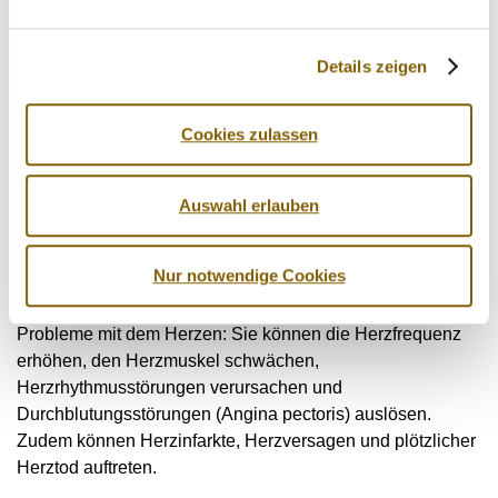
Insulinresistenz: Wachstumshormone können eine
Details zeigen
Insulinresistenz verursachen, was zu Diabetes Typ 2
führen kann.
Cookies zulassen
5. Beta-2-Agonisten
Beta-2-Agonisten sind vor allem in Asthmamedikamenten
Auswahl erlauben
enthalten und verbessern die Atmung. Missbräuchlich
angewendet können sie jedoch auch erhebliche
Beschwerden verursachen.
Nur notwendige Cookies
Probleme mit dem Herzen: Sie können die Herzfrequenz
erhöhen, den Herzmuskel schwächen,
Herzrhythmusstörungen verursachen und
Durchblutungsstörungen (Angina pectoris) auslösen.
Zudem können Herzinfarkte, Herzversagen und plötzlicher
Herztod auftreten.