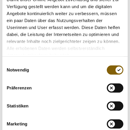
Erhöhung der Herzfrequenz (Herzrasen) führen.
Verfügung gestellt werden kann und um die digitalen
Angebote kontinuierlich weiter zu verbessern, müssen
ein paar Daten über das Nutzungsverhalten der
Achtung: Stimulanzien werden regelmäßig Supplements
Userinnen und User erfasst werden. Diese Daten helfen
zugesetzt oder sind in „natürlichen“ Abnehmprodukten
dabei, die Leistung der Internetseiten zu optimieren und
enthalten, ohne dass dies auf der Verpackung erkennbar
relevante Inhalte noch zielgerichteter zeigen zu können.
ist!
Alle erhobenen Daten werden selbstverständlich
datenschutzkonform behandelt.
4. Wachstumshormone
Wachstumshormone beschleunigen die Zellteilung und
Einwilligungsauswahl
Notwendig
können eine Zunahme der Muskelmasse bewirken. Daher
werden sie als Dopingmittel eingesetzt.
Präferenzen
Akromegalie: Dieses Krankheitsbild ist durch eine
ausgeprägte Vergrößerung nicht knöcherner
Statistiken
Körperstrukturen gekennzeichnet. Besonders Organe sind
betroffen, wodurch es beispielsweise am Herzen zu
krankhaftem Muskelwachstum kommen kann. Auch Hände
Marketing
und Füße können sich vergrößern.