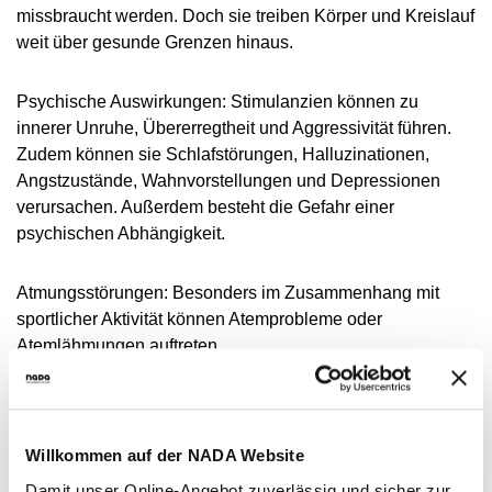
missbraucht werden. Doch sie treiben Körper und Kreislauf
weit über gesunde Grenzen hinaus.
Psychische Auswirkungen: Stimulanzien können zu
innerer Unruhe, Übererregtheit und Aggressivität führen.
Zudem können sie Schlafstörungen, Halluzinationen,
Angstzustände, Wahnvorstellungen und Depressionen
verursachen. Außerdem besteht die Gefahr einer
psychischen Abhängigkeit.
Atmungsstörungen: Besonders im Zusammenhang mit
sportlicher Aktivität können Atemprobleme oder
Atemlähmungen auftreten.
Kardiale Auswirkungen: Die Einnahme führt zu einem
Anstieg des Blutdrucks, wodurch das Risiko für
Willkommen auf der NADA Website
Herzinfarkte und Schlaganfälle steigt. Zudem können
einige Stimulanzien zu einer lebensbedrohlichen
Damit unser Online-Angebot zuverlässig und sicher zur