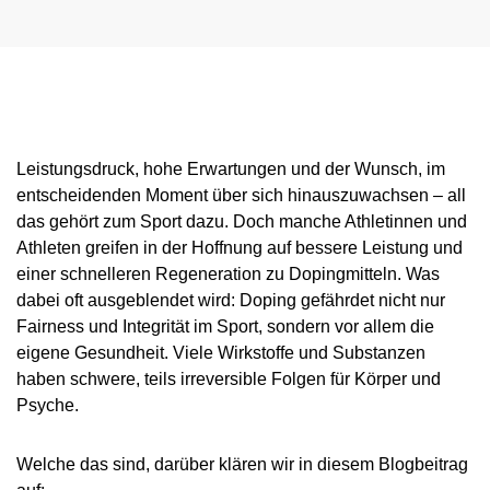
NADC
ÜBERSICHT
SPONSORING UND PARTNER
AKTUELLE MEDIZINISCHE HINWEISE
VORSTAND
ÜBERSICHT
PRÄVENTION
ANTI-DOPING-GESETZ
STANDARDS
JAHRESBERICHTE
VERBOTSLISTE
ÜBERSICHT
MITARBEITENDE
KONTROLLSYSTEM
SANKTIONEN
ÜBERSICHT
SERVICE
SPRICH'S AN
IM KRANKHEITSFALL: MEDIZINISCHE
ASTHMAMEDIKAMENTE IM SPORT
ÜBERSICHT
KOMMISSIONEN
KONTROLLABLAUF
ÜBERSICHT
INTELLIGENCE & INVESTIGATIONS
ÜBERSICHT
AUSNAHMEGENEHMIGUNG (TUE)
GEMEINSAM GEGEN DOPING
INTERNE MELDESTELLE
KORTISON IM SPORT
WICHTIGE ÄNDERUNGEN DER
ÜBERSICHT
TRAININGSKONTROLLEN
FORSCHUNG
ÜBERSICHT
DATENSCHUTZ
ERGEBNISMANAGEMENT
DIGITALE BEISPIELLISTE
VERBOTSLISTE 2026
ÜBERSICHT
FORTBILDUNGSANGEBOTE
Leistungsdruck, hohe Erwartungen und der Wunsch, im
TESTOSTERON IM SPORT
NEWS
WETTKAMPFKONTROLLEN
DOPINGANALYTIK
ÜBERSICHT
entscheidenden Moment über sich hinauszuwachsen – all
JURISTISCHE VORTRÄGE
DISZIPLINARVERFAHREN
NADAMED
REGELUNG FÜR NICHT-TESTPOOL-
E-LEARNING
PRESSE
das gehört zum Sport dazu. Doch manche Athletinnen und
ATHLETINNEN UND -ATHLETEN
ADAMS
BETEILIGTE AM KONTROLLPROZESS
TESTPOOLS
SPORTGERICHTSBARKEIT
DOPINGFALLEN
Athleten greifen in der Hoffnung auf bessere Leistung und
BLOG
REGELUNG FÜR TESTPOOL-ATHLETINNEN
MEDIKATIONSKONTROLLEN BEI PFERDEN
RISIKOGRUPPEN
einer schnelleren Regeneration zu Dopingmitteln. Was
UND -ATHLETEN
TERMINE
dabei oft ausgeblendet wird: Doping gefährdet nicht nur
MELDEPFLICHTEN
Fairness und Integrität im Sport, sondern vor allem die
DOWNLOADS
eigene Gesundheit. Viele Wirkstoffe und Substanzen
WISSENSCHAFTLICHE PUBLIKATIONEN
haben schwere, teils irreversible Folgen für Körper und
Psyche.
WISSENSCENTER
FAQ
Welche das sind, darüber klären wir in diesem Blogbeitrag