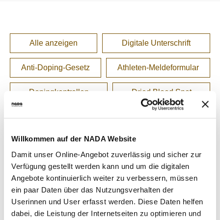
NADC
ÜBERSICHT
SPONSORING UND PARTNER
AKTUELLE MEDIZINISCHE HINWEISE
VORSTAND
ÜBERSICHT
PRÄVENTION
ANTI-DOPING-GESETZ
STANDARDS
JAHRESBERICHTE
VERBOTSLISTE
ÜBERSICHT
MITARBEITENDE
KONTROLLSYSTEM
SANKTIONEN
ÜBERSICHT
SERVICE
SPRICH'S AN
Alle anzeigen
Digitale Unterschrift
IM KRANKHEITSFALL: MEDIZINISCHE
ASTHMAMEDIKAMENTE IM SPORT
ÜBERSICHT
KOMMISSIONEN
KONTROLLABLAUF
ÜBERSICHT
INTELLIGENCE & INVESTIGATIONS
ÜBERSICHT
AUSNAHMEGENEHMIGUNG (TUE)
GEMEINSAM GEGEN DOPING
INTERNE MELDESTELLE
KORTISON IM SPORT
WICHTIGE ÄNDERUNGEN DER
ÜBERSICHT
Anti-Doping-Gesetz
Athleten-Meldeformular
TRAININGSKONTROLLEN
FORSCHUNG
ÜBERSICHT
DATENSCHUTZ
ERGEBNISMANAGEMENT
DIGITALE BEISPIELLISTE
VERBOTSLISTE 2026
ÜBERSICHT
FORTBILDUNGSANGEBOTE
TESTOSTERON IM SPORT
NEWS
WETTKAMPFKONTROLLEN
DOPINGANALYTIK
ÜBERSICHT
JURISTISCHE VORTRÄGE
DISZIPLINARVERFAHREN
NADAMED
REGELUNG FÜR NICHT-TESTPOOL-
E-LEARNING
Dopingkontrollen
Dried Blood Spot
PRESSE
ATHLETINNEN UND -ATHLETEN
ADAMS
BETEILIGTE AM KONTROLLPROZESS
TESTPOOLS
SPORTGERICHTSBARKEIT
DOPINGFALLEN
BLOG
Ergebnismanagement-/Disziplinarverfahren
REGELUNG FÜR TESTPOOL-ATHLETINNEN
MEDIKATIONSKONTROLLEN BEI PFERDEN
RISIKOGRUPPEN
UND -ATHLETEN
TERMINE
MELDEPFLICHTEN
Willkommen auf der NADA Website
Meldepflichten
NADC
DOWNLOADS
Damit unser Online-Angebot zuverlässig und sicher zur
Nahrungsergänzungsmittel (NEM)
Verfügung gestellt werden kann und um die digitalen
WISSENSCHAFTLICHE PUBLIKATIONEN
Angebote kontinuierlich weiter zu verbessern, müssen
WISSENSCENTER
ein paar Daten über das Nutzungsverhalten der
"Paperless"-Kontrollformular
Userinnen und User erfasst werden. Diese Daten helfen
FAQ
dabei, die Leistung der Internetseiten zu optimieren und
Verbotene Substanzen und Methoden